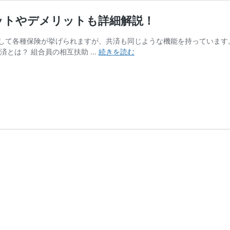
ットやデメリットも詳細解説！
して各種保険が挙げられますが、共済も同じような機能を持っています
共
済とは？ 組合員の相互扶助 …
続きを読む
済
の
仕
組
み
や
保
険
と
の
違
い
っ
て？
メ
リ