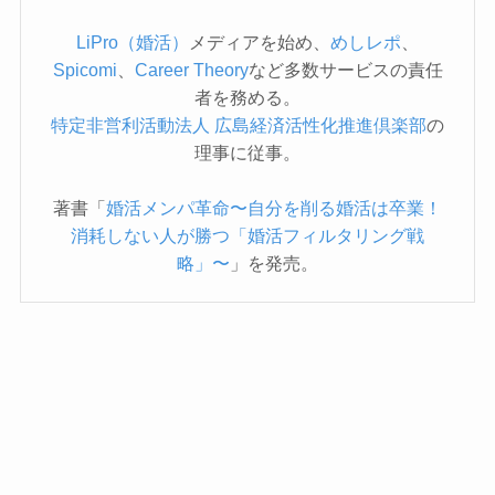
LiPro（婚活）
メディアを始め、
めしレポ
、
Spicomi
、
Career Theory
など多数サービスの責任
者を務める。
特定非営利活動法人 広島経済活性化推進倶楽部
の
理事に従事。
著書「
婚活メンパ革命〜自分を削る婚活は卒業！
消耗しない人が勝つ「婚活フィルタリング戦
略」〜
」を発売。